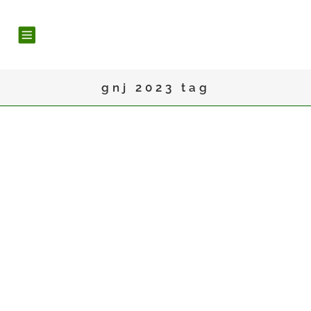
gnj 2023 tag
21
Apr.
ERFOLG BEIM GDT