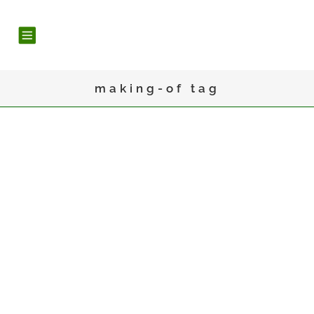
making-of tag
28
Feb.
DIE ERSTEN