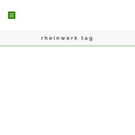
rheinwerk tag
25
Okt.
EIN WORKSHOPWOCHENENDE,