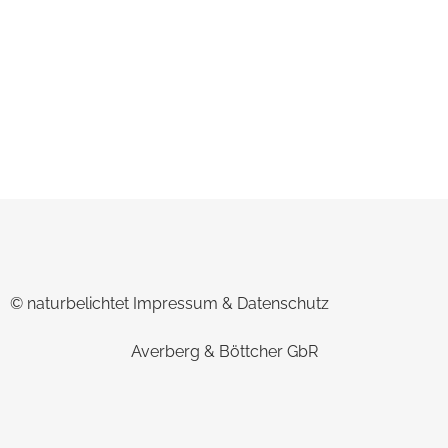
unterwegs mit dem Camper, wandern,
fotografieren, denken, sinnieren,
träumen, abschalten...
© naturbelichtet
Impressum & Datenschutz
Averberg & Böttcher GbR