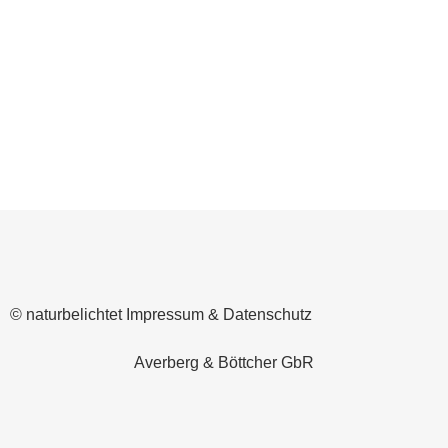
herbe Einschränkung, sodass man sich
zwangsläufig (und das ist eine gute
Sache) mit der Natur vor der Haustür
(bzw. der...
© naturbelichtet
Impressum & Datenschutz
Averberg & Böttcher GbR