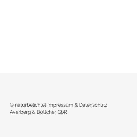
seit gut drei Wochen wieder zu Hause 
uns vor allem in Erinnerung geblieben is
die krassen Unterschiede innerhalb un
Tour und die krassen...
© naturbelichtet
Impressum & Datenschutz
Averberg & Böttcher GbR