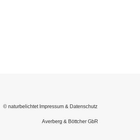
einer Familienfeier dorthin
verschlagen. Da wir beide noch nicht
häufig dort oben waren, klärten wir
vorher ab, an welcher Stelle wir ans
Wasser können, um vielleicht...
© naturbelichtet
Impressum & Datenschutz
Averberg & Böttcher GbR