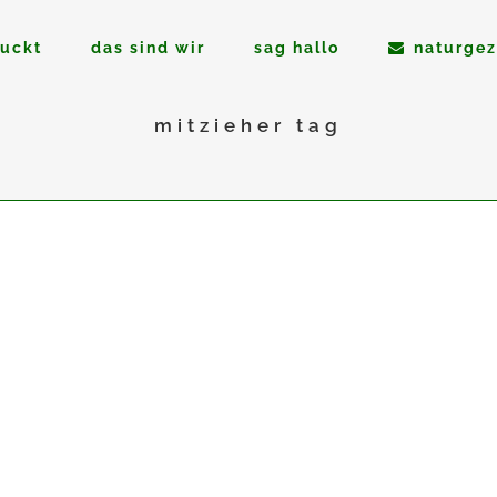
ruckt
das sind wir
sag hallo
naturgez
mitzieher tag
10
März