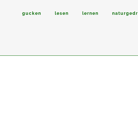
gucken
lesen
lernen
naturged
16
Feb.