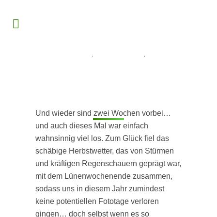
ALLGEMEINES
,
FOTOGRAFIE
,
REISEN
Vom internationalen
Naturfotofestival in Lünen und
einem Ausflug mit der RG7
Und wieder sind zwei Wochen vorbei…
und auch dieses Mal war einfach
wahnsinnig viel los. Zum Glück fiel das
schäbige Herbstwetter, das von Stürmen
und kräftigen Regenschauern geprägt war,
mit dem Lünenwochenende zusammen,
sodass uns in diesem Jahr zumindest
keine potentiellen Fototage verloren
gingen… doch selbst wenn es so