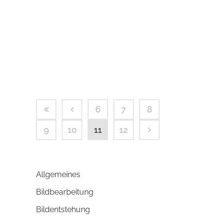
aufmerksam und wir haben die Zeit
Draußen sehr genossen. Die Natur
erwacht aus dem Winterschlaf – aber
auch der Fotograf? Der Winter (ohne...
6
7
8
9
10
11
12
Allgemeines
Bildbearbeitung
Bildentstehung