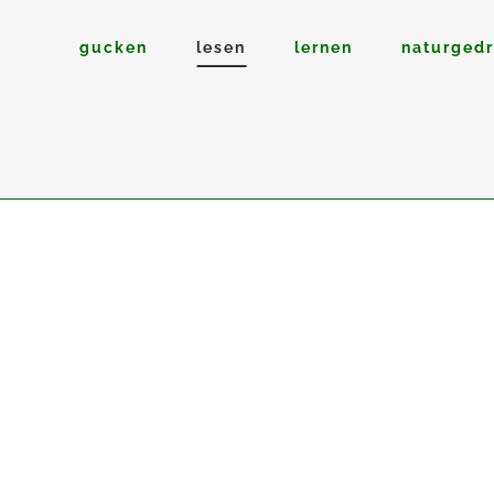
gucken
lesen
lernen
naturged
21
Juni