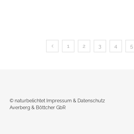
nicht zuletzt an seinen...
1
2
3
4
5
© naturbelichtet
Impressum & Datenschutz
Averberg & Böttcher GbR