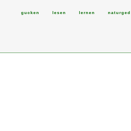
gucken
lesen
lernen
naturged
26
Mai
ORCHIDEEN!
Nachdem die ganzen Frühblüher versch
sind, die Natur stetig grüner wird, di
Temperaturen stetig steigen, die Felder b