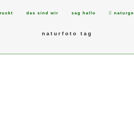
ruckt
das sind wir
sag hallo
naturge
naturfoto tag
28
Apr.
ZWEI FOTOGRAFEN, EIN SPOT
wunden
Kennt Ihr das? Ihr seid mit einem (oder mehreren)
e
anderen Fotografen an einer Stelle unterwegs,
lühen,
zeigt euch gegenseitig die Bilder und wundert