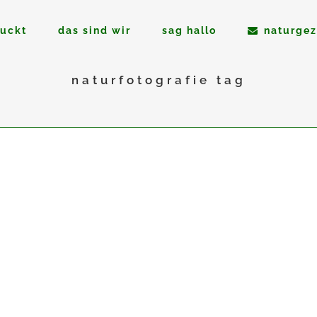
ruckt
das sind wir
sag hallo
naturgez
naturfotografie tag
14
Feb.