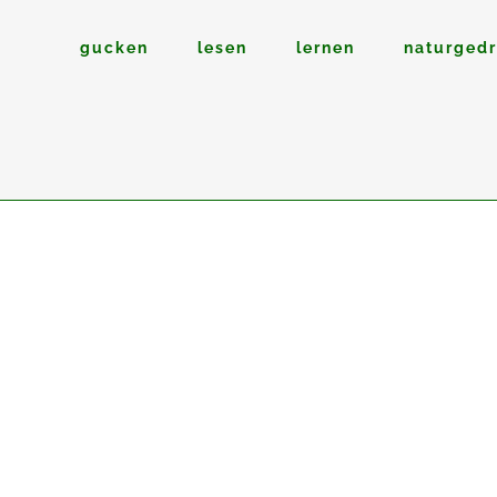
gucken
lesen
lernen
naturged
28
Feb.